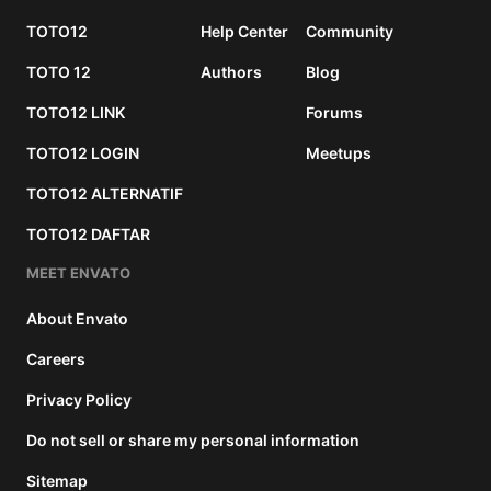
TOTO12
Help Center
Community
TOTO 12
Authors
Blog
TOTO12 LINK
Forums
TOTO12 LOGIN
Meetups
TOTO12 ALTERNATIF
TOTO12 DAFTAR
MEET ENVATO
About Envato
Careers
Privacy Policy
Do not sell or share my personal information
Sitemap