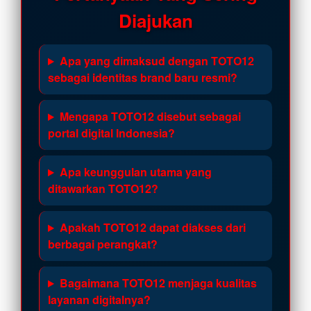
Diajukan
Apa yang dimaksud dengan TOTO12
sebagai identitas brand baru resmi?
Mengapa TOTO12 disebut sebagai
portal digital Indonesia?
Apa keunggulan utama yang
ditawarkan TOTO12?
Apakah TOTO12 dapat diakses dari
berbagai perangkat?
Bagaimana TOTO12 menjaga kualitas
layanan digitalnya?