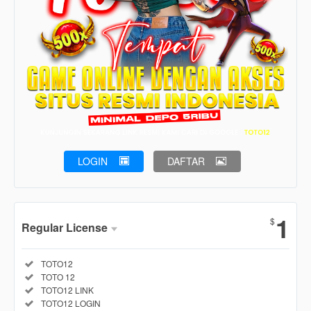
LOGIN
DAFTAR
Show More
1
$
Regular License
Regular
Included:
TOTO12
License
Included:
TOTO 12
SELECTED
Included:
TOTO12 LINK
88
$
Included:
TOTO12 LOGIN