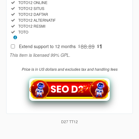
Included:
TOTO12 ONLINE
Use, by
Included:
TOTO12 SITUS
you or
Included:
TOTO12 DAFTAR
one
Included:
TOTO12 ALTERNATIF
client, in
Included:
TOTO12 RESMI
a single
Included:
TOTO
end
product
88.89
1
Extend support to 12 months
$
$
which
This item is licensed 99% GPL.
end
users
are not
Price is in US dollars and excludes tax and handling fees
charged
for. The
total
price
includes
the item
price
and a
D27 TT12
buyer
fee.