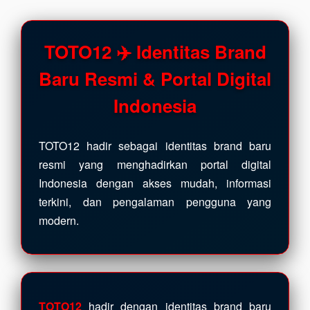
View
license
TOTO12 ✈️ Identitas Brand
details
Baru Resmi & Portal Digital
Indonesia
TOTO12 hadir sebagai identitas brand baru
resmi yang menghadirkan portal digital
Indonesia dengan akses mudah, informasi
terkini, dan pengalaman pengguna yang
modern.
TOTO12
hadir dengan identitas brand baru